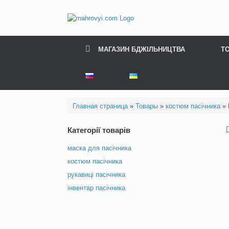
Skip
to
content
МАГАЗИН БДЖІЛЬНИЦТВА
Т
Главная страница
»
Товары
»
костюм пасічника
»
Категорії товарів
маска для пасічника
костюм пасічника
рукавиці пасічника
інвентар пасічника