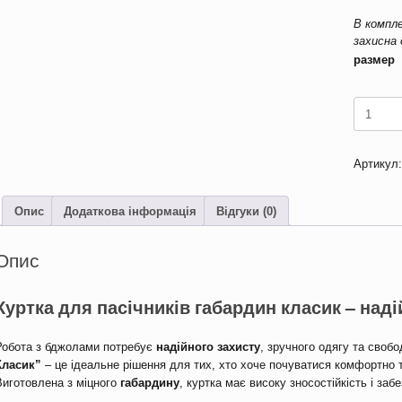
В комп
захисна
размер
Куртка
для
пасічник
габарди
Артикул
класик
кількість
Опис
Додаткова інформація
Відгуки (0)
Опис
Куртка для пасічників габардин класик – наді
Робота з бджолами потребує
надійного захисту
, зручного одягу та свобо
Класик”
– це ідеальне рішення для тих, хто хоче почуватися комфортно 
Виготовлена з міцного
габардину
, куртка має високу зносостійкість і за