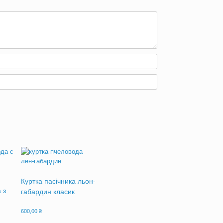
Куртка пасічника льон-
 з
габардин класик
-
600,00
₴
Цей