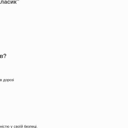
Класик”
ів?
 в дорозі
істю у своїй безпеці.