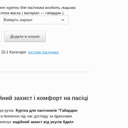
лект
куртки
для пасічника входить лицьова
 сітка маска
( матеріал — габардин ).
Додати в кошик
ів
н
:
15-1
Категорія:
костюм пасічника
йний захист і комфорт на пасіці
ди рухів.
Куртка для пасічників “Габардин
та безпечно під час догляду за бджолами.
безпечує
надійний захист від укусів бджіл
.