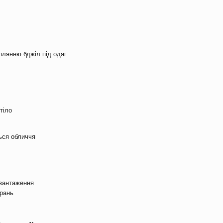
лянню бджіл під одяг
тіло
ься обличчя
авантаження
прань