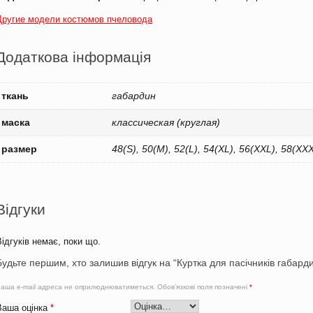
Другие модели костюмов пчеловода
Додаткова інформація
ткань
габардин
маска
классическая (круглая)
размер
48(S), 50(M), 52(L), 54(XL), 56(XXL), 58(X
Відгуки
Відгуків немає, поки що.
Будьте першим, хто залишив відгук на “Куртка для пасічників габард
аша e-mail адреса не оприлюднюватиметься.
Обов’язкові поля позначені
*
Ваша оцінка
*