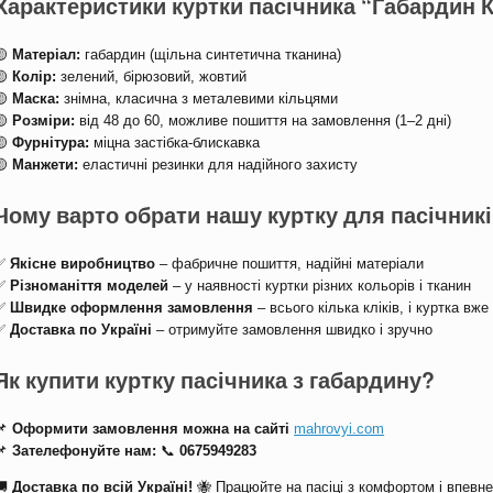
Характеристики куртки пасічника “Габардин 
🟡
Матеріал:
габардин (щільна синтетична тканина)
🟡
Колір:
зелений, бірюзовий, жовтий
🟡
Маска:
знімна, класична з металевими кільцями
🟡
Розміри:
від 48 до 60, можливе пошиття на замовлення (1–2 дні)
🟡
Фурнітура:
міцна застібка-блискавка
🟡
Манжети:
еластичні резинки для надійного захисту
Чому варто обрати нашу куртку для пасічник
✅
Якісне виробництво
– фабричне пошиття, надійні матеріали
✅
Різноманіття моделей
– у наявності куртки різних кольорів і тканин
✅
Швидке оформлення замовлення
– всього кілька кліків, і куртка вже
✅
Доставка по Україні
– отримуйте замовлення швидко і зручно
Як купити куртку пасічника з габардину?
📌
Оформити замовлення можна на сайті
mahrovyi.com
📌
Зателефонуйте нам:
📞
0675949283
🚚
Доставка по всій Україні!
🐝 Працюйте на пасіці з комфортом і впевнен