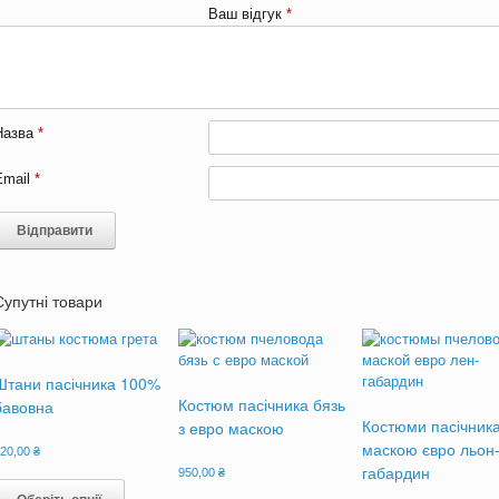
Ваш відгук
*
Назва
*
Email
*
Супутні товари
Штани пасічника 100%
Костюм пасічника бязь
бавовна
Костюми пасічника
з евро маскою
маскою євро льон
620,00
₴
габардин
950,00
₴
Цей
товар
Цей