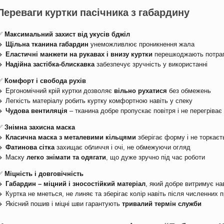
Переваги куртки пасічника з габардину
✅
Максимальний захист від укусів бджіл
🔹
Щільна тканина габардин
унеможливлює проникнення жала
🔹
Еластичні манжети на рукавах і внизу куртки
перешкоджають потрап
🔹
Надійна застібка-блискавка
забезпечує зручність у використанні
✅
Комфорт і свобода рухів
🔹 Ергономічний крій куртки дозволяє
вільно рухатися
без обмежень
🔹 Легкість матеріалу робить куртку комфортною навіть у спеку
🔹
Чудова вентиляція
– тканина добре пропускає повітря і не перегріває 
✅
Знімна захисна маска
🔹
Класична маска з металевими кільцями
зберігає форму і не торкаєт
🔹
Фатинова сітка
захищає обличчя і очі, не обмежуючи огляд
🔹 Маску
легко знімати та одягати
, що дуже зручно під час роботи
✅
Міцність і довговічність
🔹
Габардин – міцний і зносостійкий матеріал
, який добре витримує н
🔹 Куртка не мнеться, не линяє та зберігає колір навіть після численних 
🔹 Якісний пошив і міцні шви гарантують
тривалий термін служби