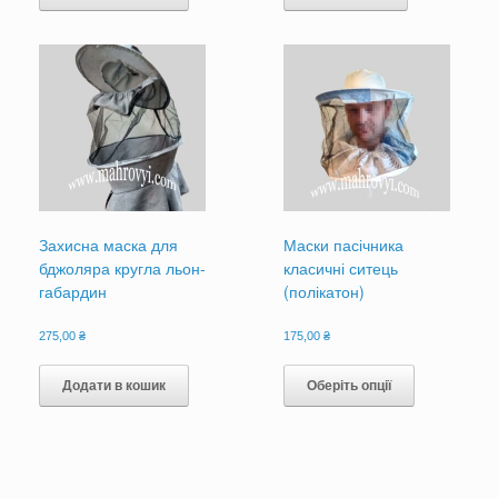
Захисна маска для
Маски пасічника
бджоляра кругла льон-
класичні ситець
габардин
(полікатон)
275,00
₴
175,00
₴
Цей
товар
Додати в кошик
Оберіть опції
має
кілька
варіантів.
Параметри
можна