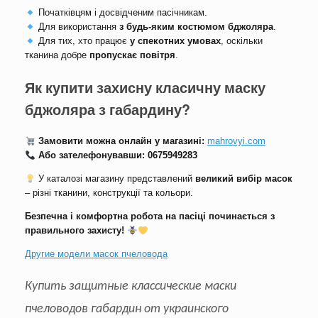
Початківцям і досвідченим пасічникам.
Для використання
з будь-яким костюмом бджоляра
.
Для тих, хто працює
у спекотних умовах
, оскільки
тканина добре
пропускає повітря
.
Як купити захисну класичну маску
бджоляра з габардину?
Замовити можна онлайн у магазині:
mahrovyi.com
Або зателефонувавши:
0675949283
У каталозі магазину представлений
великий вибір масок
– різні тканини, конструкції та кольори.
Безпечна і комфортна робота на пасіці починається з
правильного захисту!
Другие модели масок пчеловода
Купить
защитные классические маски
пчеловодов габардин от украинского