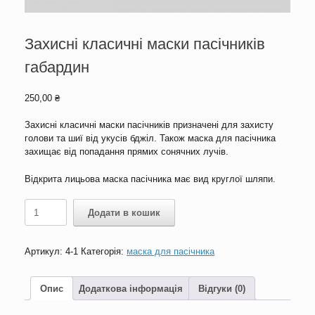
Захисні класичні маски пасічників
габардин
250,00
₴
Захисні класичні маски пасічників призначені для захисту
голови та шиї від укусів бджіл. Також маска для пасічника
захищає від попадання прямих сонячних лучів.
Відкрита лицьова маска пасічника має вид круглої шляпи.
Захисні
Додати в кошик
класичні
маски
пасічників
Артикул:
4-1
Категорія:
маска для пасічника
габардин
кількість
Опис
Додаткова інформація
Відгуки (0)