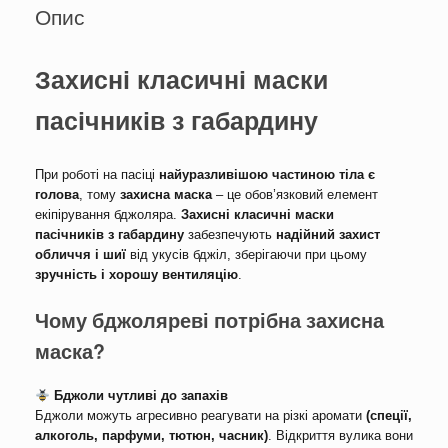
Опис
Захисні класичні маски
пасічників з габардину
При роботі на пасіці
найуразливішою частиною тіла є
голова
, тому
захисна маска
– це обов’язковий елемент
екіпірування бджоляра.
Захисні класичні маски
пасічників з габардину
забезпечують
надійний захист
обличчя і шиї
від укусів бджіл, зберігаючи при цьому
зручність і хорошу вентиляцію
.
Чому бджоляреві потрібна захисна
маска?
Бджоли чутливі до запахів
Бджоли можуть агресивно реагувати на різкі аромати
(спеції,
алкоголь, парфуми, тютюн, часник)
. Відкриття вулика вони