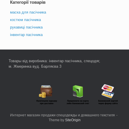
Категорії товарів
вибрати
на
маска для пасічника
сторінці
товару
костюм пасічника
рукавиці пасічника
інвентар пасічника
Товары від виробника: інвентар пасічника, спецодяг,
м. Жмеринка вуд. Барляєва 3
Интернет магазин продажи спецодежды и домашнего текстиля
Theme by
SiteOrigin