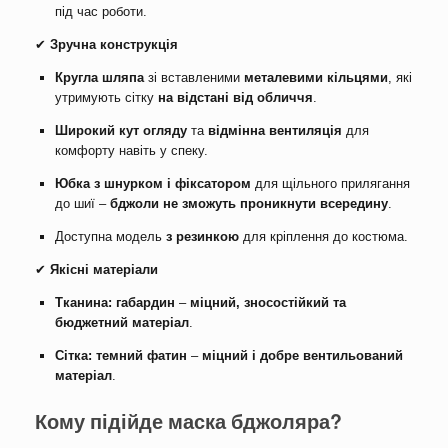
під час роботи.
✔
Зручна конструкція
Кругла шляпа
зі вставленими
металевими кільцями
, які
утримують сітку
на відстані від обличчя
.
Широкий кут огляду
та
відмінна вентиляція
для
комфорту навіть у спеку.
Юбка з шнурком і фіксатором
для щільного прилягання
до шиї –
бджоли не зможуть проникнути всередину
.
Доступна модель
з резинкою
для кріплення до костюма.
✔
Якісні матеріали
Тканина: габардин
–
міцний, зносостійкий та
бюджетний матеріал
.
Сітка: темний фатин
–
міцний і добре вентильований
матеріал
.
Кому підійде маска бджоляра?