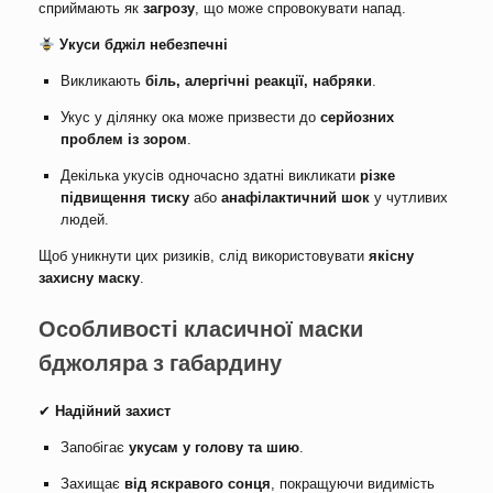
сприймають як
загрозу
, що може спровокувати напад.
Укуси бджіл небезпечні
Викликають
біль, алергічні реакції, набряки
.
Укус у ділянку ока може призвести до
серйозних
проблем із зором
.
Декілька укусів одночасно здатні викликати
різке
підвищення тиску
або
анафілактичний шок
у чутливих
людей.
Щоб уникнути цих ризиків, слід використовувати
якісну
захисну маску
.
Особливості класичної маски
бджоляра з габардину
✔
Надійний захист
Запобігає
укусам у голову та шию
.
Захищає
від яскравого сонця
, покращуючи видимість