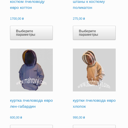
костюм пчеловоду
штаны к костюму
евро коттон
поликатон
1700,00
₴
275,00
₴
Этот
Этот
товар
товар
Выберите
Выберите
параметры
параметры
имеет
имеет
несколько
нескол
вариаций.
вариац
Опции
Опции
можно
можно
выбрать
выбрат
на
на
странице
страни
товара.
товара
куртка пчеловода евро
куртки пчеловода евро
лен-габардин
хлопок
600,00
₴
990,00
₴
Этот
Этот