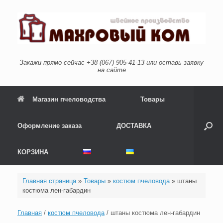
Перейти
к
содержанию
Закажи прямо сейчас +38 (067) 905-41-13 или оставь заявку
на сайте
Магазин пчеловодства
Товары
Оформление заказа
ДОСТАВКА
КОРЗИНА
Главная страница
»
Товары
»
костюм пчеловода
»
штаны
костюма лен-габардин
Главная
/
костюм пчеловода
/ штаны костюма лен-габардин