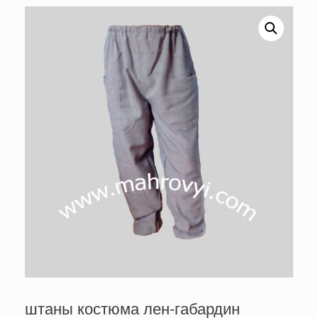
штаны костюма лен-габардин