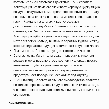
костюм, если он сковывает движения – он бесполезен.
Конструкция костюма обеспечивает хорошую циркуляцию
воздуха, натуральный материал хорошо впитывает влагу,
поэтому наша одежда пчеловода из хлопковой ткани не
парит. Карманы на штанах и куртке создают
дополнительные удобства. Защитная маска полностью
съемная, т.е. быстро снимается и очень легко одевается.
Конструкция рубашки для пчеловода с маской имеет два
металлических кольца, вшитых в воротник куртки, между
которых одевается, идущая в комплекте с курткой маска.
Практичность. Легкость в уходе, стирке или чистке.
Безопасность. Укус пчелы может привести к тяжелым
реакциям организма по этому костюм пчеловода просто
незаменим. Рубашка для пчеловода с маской
классической внизу и рукава стянуты резинкой, что
предотвращает попадание насекомых под одежду.
Внешний вид. Залогом отличного пчеловодства является
не только переносимость к яду пчелы, но и гигиена, ведь
у не опрятного пчеловода вряд ли приобретут продукты с
его пасеки.
Характеристика: