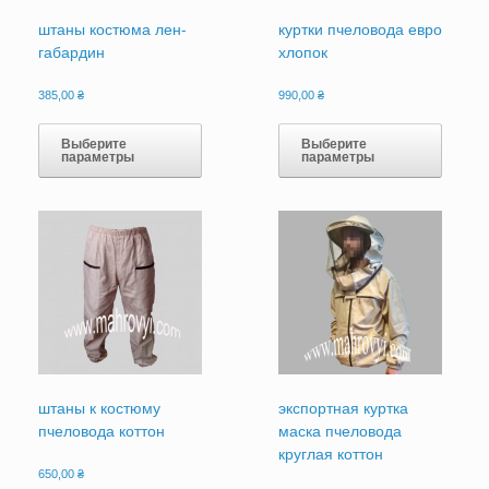
штаны костюма лен-
куртки пчеловода евро
габардин
хлопок
385,00
₴
990,00
₴
Этот
Этот
товар
товар
Выберите
Выберите
параметры
параметры
имеет
имеет
несколько
нескол
вариаций.
вариац
Опции
Опции
можно
можно
выбрать
выбрат
на
на
странице
страни
товара.
товара
штаны к костюму
экспортная куртка
пчеловода коттон
маска пчеловода
круглая коттон
650,00
₴