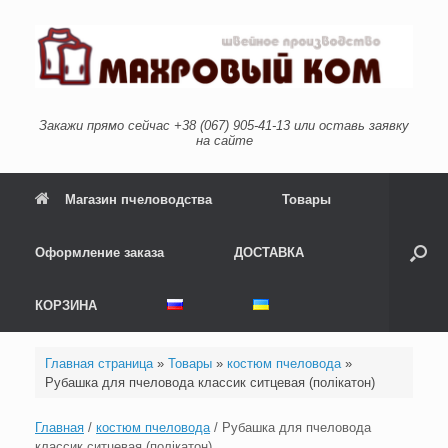
Перейти
к
содержанию
Закажи прямо сейчас +38 (067) 905-41-13 или оставь заявку
на сайте
Магазин пчеловодства
Товары
Оформление заказа
ДОСТАВКА
КОРЗИНА
Главная страница
»
Товары
»
костюм пчеловода
»
Рубашка для пчеловода классик ситцевая (полікатон)
Главная
/
костюм пчеловода
/ Рубашка для пчеловода
классик ситцевая (полікатон)