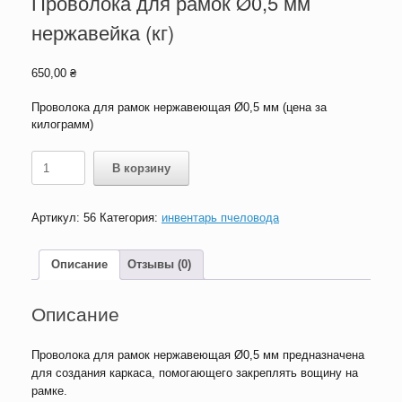
Проволока для рамок Ø0,5 мм
нержавейка (кг)
650,00
₴
Проволока для рамок нержавеющая Ø0,5 мм (цена за
килограмм)
Количество
В корзину
товара
Проволока
для
Артикул:
56
Категория:
инвентарь пчеловода
рамок
Ø0,5
мм
Описание
Отзывы (0)
нержавейка
(кг)
Описание
Проволока для рамок нержавеющая Ø0,5 мм предназначена
для создания каркаса, помогающего закреплять вощину на
рамке.