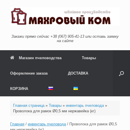
Перейти
к
содержанию
Закажи прямо сейчас +38 (067) 905-41-13 или оставь заявку
на сайте
Магазин пчеловодства
Товары
Оформление заказа
ДОСТАВКА
КОРЗИНА
Главная страница
»
Товары
»
инвентарь пчеловода
»
Проволока для рамок Ø0,5 мм нержавейка (кг)
Главная
/
инвентарь пчеловода
/ Проволока для рамок Ø0,5
мм нержавейка (кг)