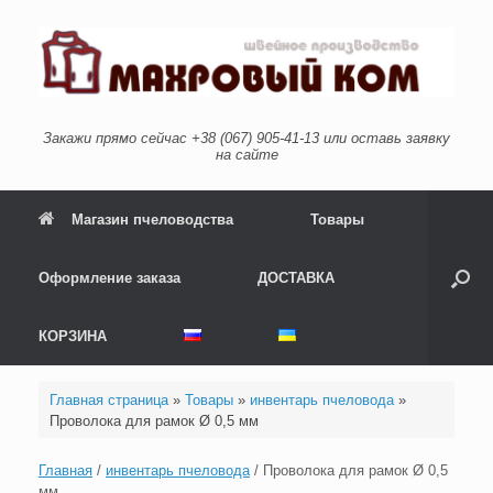
Перейти
к
содержанию
Закажи прямо сейчас +38 (067) 905-41-13 или оставь заявку
на сайте
Магазин пчеловодства
Товары
Оформление заказа
ДОСТАВКА
КОРЗИНА
Главная страница
»
Товары
»
инвентарь пчеловода
»
Проволока для рамок Ø 0,5 мм
Главная
/
инвентарь пчеловода
/ Проволока для рамок Ø 0,5
мм