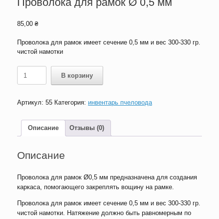
Проволока для рамок Ø 0,5 мм
85,00
₴
Проволока для рамок имеет сечение 0,5 мм и вес 300-330 гр.
чистой намотки
Количество
В корзину
товара
Проволока
для
Артикул:
55
Категория:
инвентарь пчеловода
рамок
Ø
0,5
Описание
Отзывы (0)
мм
Описание
Проволока для рамок Ø0,5 мм предназначена для создания
каркаса, помогающего закреплять вощину на рамке.
Проволока для рамок имеет сечение 0,5 мм и вес 300-330 гр.
чистой намотки. Натяжение должно быть равномерным по