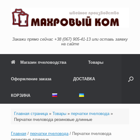
Перейти
к
содержанию
Закажи прямо сейчас +38 (067) 905-41-13 или оставь заявку
на сайте
Магазин пчеловодства
Товары
Оформление заказа
ДОСТАВКА
КОРЗИНА
Главная страница
»
Товары
»
перчатки пчеловода
»
Перчатки пчеловода резиновые длинные
Главная
/
перчатки пчеловода
/ Перчатки пчеловода
резиновые длинные