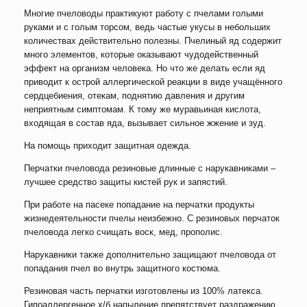
Многие пчеловоды практикуют работу с пчелами голыми
руками и с голым торсом, ведь частые укусы в небольших
количествах действительно полезны. Пчелиный яд содержит
много элементов, которые оказывают чудодейственный
эффект на организм человека. Но что же делать если яд
приводит к острой аллергической реакции в виде учащённого
сердцебиения, отекам, поднятию давления и другим
неприятным симптомам. К тому же муравьиная кислота,
входящая в состав яда, вызывает сильное жжение и зуд.
На помощь приходит защитная одежда.
Перчатки пчеловода резиновые длинные с нарукавниками –
лучшее средство защиты кистей рук и запястий.
При работе на пасеке попадание на перчатки продукты
жизнедеятельности пчелы неизбежно. С резиновых перчаток
пчеловода легко счищать воск, мед, прополис.
Нарукавники также дополнительно защищают пчеловода от
попадания пчел во внутрь защитного костюма.
Резиновая часть перчатки изготовлены из 100% латекса.
Гипоаллергенное х/б напыление препятствует раздражению