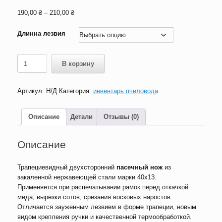
Диапазон
190,00
₴
–
210,00
₴
цен:
190,00 ₴
Длинна лезвия
–
210,00 ₴
Количество
В корзину
товара
Нож
пчеловода
Артикул:
Н/Д
Категория:
инвентарь пчеловода
Трапеция
Описание
Детали
Отзывы (0)
Описание
Трапециевидный двухсторонний
пасечный нож
из
закаленной нержавеющей стали марки 40х13.
Применяется при распечатывании рамок перед откачкой
меда, вырезки сотов, срезания восковых наростов.
Отличается зауженным лезвием в форме трапеции, новым
видом крепления ручки и качественной термообработкой.