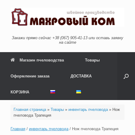
Перейти
к
содержанию
Закажи прямо сейчас +38 (067) 905-41-13 или оставь заявку
на сайте
Магазин пчеловодства
Товары
Оформление заказа
ДОСТАВКА
КОРЗИНА
Главная страница
»
Товары
»
инвентарь пчеловода
»
Нож
пчеловода Трапеция
Главная
/
инвентарь пчеловода
/ Нож пчеловода Трапеция