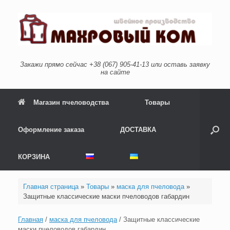
Перейти
к
содержанию
Закажи прямо сейчас +38 (067) 905-41-13 или оставь заявку
на сайте
Магазин пчеловодства
Товары
Оформление заказа
ДОСТАВКА
КОРЗИНА
Главная страница
»
Товары
»
маска для пчеловода
»
Защитные классические маски пчеловодов габардин
Главная
/
маска для пчеловода
/ Защитные классические
маски пчеловодов габардин