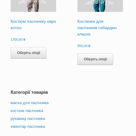
товару
товару
Костюм пасічнику євро
Костюми для
котон
пасічників габардин
класик
1700,00
₴
Цей
850,00
₴
товар
Цей
Оберіть опції
має
товар
Оберіть опції
кілька
має
варіантів.
кілька
Параметри
варіантів.
можна
Параметри
вибрати
можна
Категорії товарів
на
вибрати
сторінці
на
маска для пасічника
товару
сторінці
товару
костюм пасічника
рукавиці пасічника
інвентар пасічника