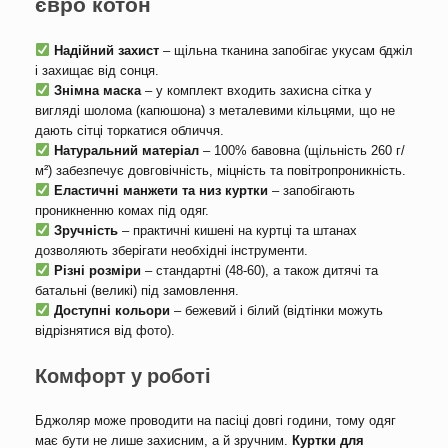
євро котон
Надійний захист
– щільна тканина запобігає укусам бджіл
і захищає від сонця.
Знімна маска
– у комплект входить захисна сітка у
вигляді шолома (капюшона) з металевими кільцями, що не
дають сітці торкатися обличчя.
Натуральний матеріал
– 100% бавовна (щільність 260 г/
м²) забезпечує довговічність, міцність та повітропроникність.
Еластичні манжети та низ куртки
– запобігають
проникненню комах під одяг.
Зручність
– практичні кишені на куртці та штанах
дозволяють зберігати необхідні інструменти.
Різні розміри
– стандартні (48-60), а також дитячі та
батальні (великі) під замовлення.
Доступні кольори
– бежевий і білий (відтінки можуть
відрізнятися від фото).
Комфорт у роботі
Бджоляр може проводити на пасіці довгі години, тому одяг
має бути не лише захисним, а й зручним.
Куртки для