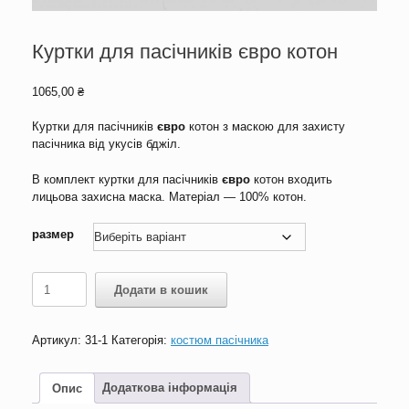
Куртки для пасічників євро котон
1065,00
₴
Куртки для пасічників
євро
котон з маскою для захисту
пасічника від укусів бджіл.
В комплект куртки для пасічників
євро
котон входить
лицьова захисна маска. Матеріал — 100% котон.
размер
Куртки
Додати в кошик
для
пасічників
євро
Артикул:
31-1
Категорія:
костюм пасічника
котон
кількість
Опис
Додаткова інформація