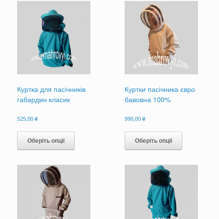
Куртка для пасічників
Куртки пасічника євро
габардин класик
бавовна 100%
525,00
₴
990,00
₴
Цей
Цей
товар
товар
Оберіть опції
Оберіть опції
має
має
кілька
кілька
варіантів.
варіантів.
Параметри
Параметри
можна
можна
вибрати
вибрати
на
на
сторінці
сторінці