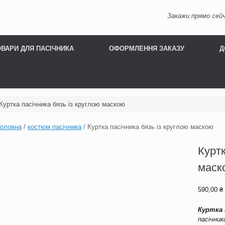
Закажи прямо сейч
ОВАРИ ДЛЯ ПАСІЧНИКА
ОФОРМЛЕННЯ ЗАКАЗУ
Д
Куртка пасічника бязь із круглою маскою
Головна
/
костюм пасічника
/ Куртка пасічника бязь із круглою маскою
Куртк
маск
590,00
₴
Куртка 
пасічник