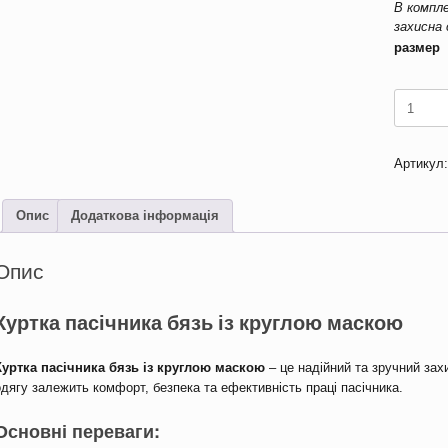
В комп
захисна
размер
Куртка
пасічник
бязь
із
Артикул
круглою
маскою
кількість
Опис
Додаткова інформація
Опис
Куртка пасічника бязь із круглою маскою
Куртка пасічника бязь із круглою маскою
– це надійний та зручний зах
одягу залежить комфорт, безпека та ефективність праці пасічника.
Основні переваги: