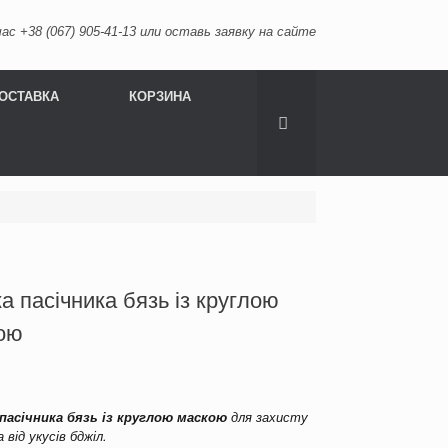
ас +38 (067) 905-41-13 или оставь заявку на сайте
ОСТАВКА
КОРЗИНА
а пасічника бязь із круглою
ою
пасічника бязь із круглою маскою
для захисту
а від укусів бджіл.