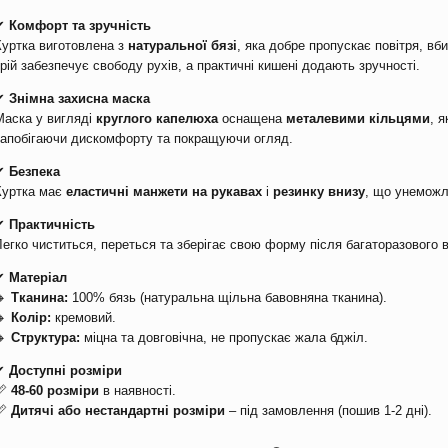
✔
Комфорт та зручність
Куртка виготовлена з
натуральної бязі
, яка добре пропускає повітря, вби
крій забезпечує свободу рухів, а практичні кишені додають зручності.
✔
Знімна захисна маска
Маска у вигляді
круглого капелюха
оснащена
металевими кільцями
, 
запобігаючи дискомфорту та покращуючи огляд.
✔
Безпека
Куртка має
еластичні манжети на рукавах
і
резинку внизу
, що унеможл
✔
Практичність
Легко чиститься, переться та зберігає свою форму після багаторазового 
✔
Матеріал
🔸
Тканина:
100% бязь (натуральна щільна бавовняна тканина).
🔸
Колір:
кремовий.
🔸
Структура:
міцна та довговічна, не пропускає жала бджіл.
✔
Доступні розміри
📏
48-60 розміри
в наявності.
📏
Дитячі або нестандартні розміри
– під замовлення (пошив 1-2 дні).