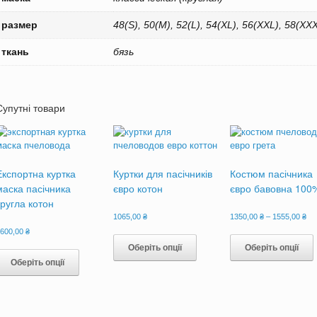
размер
48(S), 50(M), 52(L), 54(XL), 56(XXL), 58(X
ткань
бязь
Супутні товари
Експортна куртка
Куртки для пасічників
Костюм пасічника
маска пасічника
євро котон
євро бавовна 100
кругла котон
Ді
1065,00
₴
1350,00
₴
–
1555,00
₴
цін
Цей
1600,00
₴
від
товар
Цей
Оберіть опції
Оберіть опції
135
має
товар
до
Оберіть опції
кілька
155
має
варіантів.
в
кілька
Параметри
варіантів.
можна
Параметри