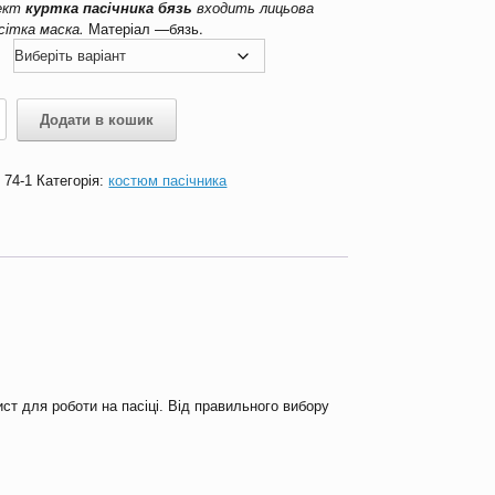
лект
куртка пасічника бязь
входить лицьова
 сітка маска.
Матеріал —бязь.
Додати в кошик
а
:
74-1
Категорія:
костюм пасічника
ист для роботи на пасіці. Від правильного вибору