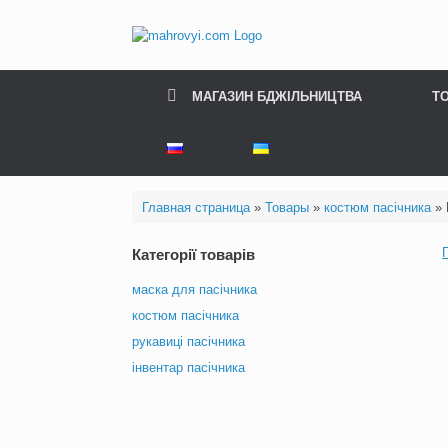
Skip
to
content
МАГАЗИН БДЖІЛЬНИЦТВА
Т
Главная страница
»
Товары
»
костюм пасічника
»
Категорії товарів
маска для пасічника
костюм пасічника
рукавиці пасічника
інвентар пасічника