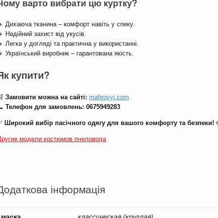
Чому варто вибрати цю куртку?
🔹 Дихаюча тканина – комфорт навіть у спеку.
🔹 Надійний захист від укусів.
🔹 Легка у догляді та практична у використанні.
🔹 Український виробник – гарантована якість.
Як купити?
🛒
Замовити можна на сайті:
mahrovyi.com
📞
Телефон для замовлень:
0675949283
✅
Широкий вибір пасічного одягу для вашого комфорту та безпеки!
Другие модели костюмов пчеловода
Додаткова інформація
маска
классическая (круглая)