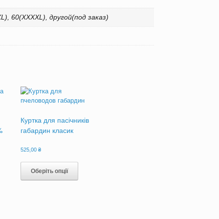
XXL), 60(XXXXL), другой(под заказ)
Куртка для пасічників
%
габардин класик
апазон
525,00
₴
:
Цей
Цей
товар
товар
Оберіть опції
0,00 ₴
має
має
кілька
кілька
5,00 ₴
аріантів.
варіантів.
Параметри
Параметри
можна
можна