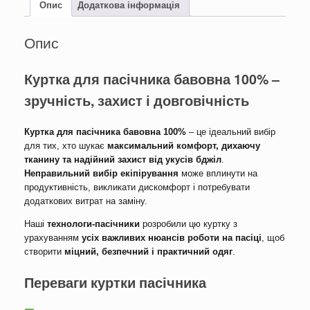
кількість
Опис
Додаткова інформація
Опис
Куртка для пасічника бавовна 100% –
зручність, захист і довговічність
Куртка для пасічника бавовна 100%
– це ідеальний вибір
для тих, хто шукає
максимальний комфорт, дихаючу
тканину та надійний захист від укусів бджіл
.
Неправильний вибір екіпірування
може вплинути на
продуктивність, викликати дискомфорт і потребувати
додаткових витрат на заміну.
Наші
технологи-пасічники
розробили цю куртку з
урахуванням
усіх важливих нюансів роботи на пасіці
, щоб
створити
міцний, безпечний і практичний одяг
.
Переваги куртки пасічника