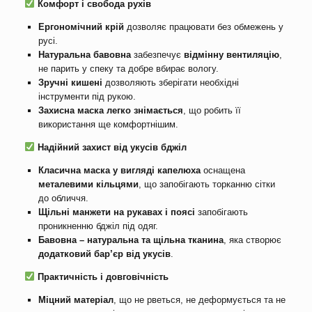
Комфорт і свобода рухів
Ергономічний крій
дозволяє працювати без обмежень у
русі.
Натуральна бавовна
забезпечує
відмінну вентиляцію
,
не парить у спеку та добре вбирає вологу.
Зручні кишені
дозволяють зберігати необхідні
інструменти під рукою.
Захисна маска легко знімається
, що робить її
використання ще комфортнішим.
Надійний захист від укусів бджіл
Класична маска у вигляді капелюха
оснащена
металевими кільцями
, що запобігають торканню сітки
до обличчя.
Щільні манжети на рукавах і поясі
запобігають
проникненню бджіл під одяг.
Бавовна – натуральна та щільна тканина
, яка створює
додатковий бар’єр від укусів
.
Практичність і довговічність
Міцний матеріал
, що не рветься, не деформується та не