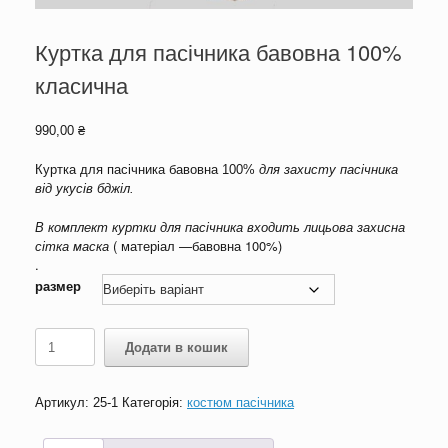
Куртка для пасічника бавовна 100%
класична
990,00
₴
Куртка для пасічника бавовна 100%
для захисту пасічника
від укусів бджіл.
В комплект
куртки
для пасічника входить лицьова захисна
сітка маска
( матеріал —бавовна 100%)
.
размер
Куртка
Додати в кошик
для
пасічника
бавовна
Артикул:
25-1
Категорія:
костюм пасічника
100%
класична