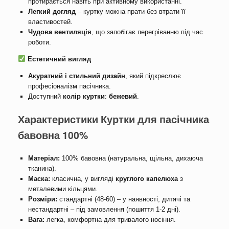
протирається навіть при активному використанні.
Легкий догляд
– куртку можна прати без втрати її
властивостей.
Чудова вентиляція
, що запобігає перегріванню під час
роботи.
Естетичний вигляд
Акуратний і стильний дизайн
, який підкреслює
професіоналізм пасічника.
Доступний
колір куртки
:
бежевий
.
Характеристики Куртки для пасічника
бавовна 100%
Матеріал:
100% бавовна (натуральна, щільна, дихаюча
тканина).
Маска:
класична, у вигляді
круглого капелюха
з
металевими кільцями.
Розміри:
стандартні (48-60) – у наявності, дитячі та
нестандартні – під замовлення (пошиття 1-2 дні).
Вага:
легка, комфортна для тривалого носіння.