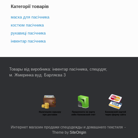
можна
можна
Категорії товарів
вибрати
вибрати
на
на
маска для пасічника
сторінці
сторінці
товару
товару
костюм пасічника
рукавиці пасічника
інвентар пасічника
Товары від виробника: інвентар пасічника, спецодяг,
м. Жмеринка вуд. Барляєва 3
Интернет магазин продажи спецодежды и домашнего текстиля
Theme by
SiteOrigin