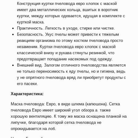
Конструкция
куртки пчеловода евро хлопок с маской
имеет два металлических кольца, вшитых в воротник
куртки, между которых одевается, идущая в комплекте с
курткой маска.
Практичность. Легкость в уходе, стирке или чистке.
Безопасность. Укус пчелы может привести к тяжелым
реакциям организма по этому костюм пчеловода просто
незаменим. Куртки пчеловода евро хлопок с маской
классической внизу и рукава стянуты резинкой, что
предотвращает попадание насекомых под одежду.
Внешний вид. Залогом отличного пчеловодства является
не только переносимость к яду пчелы, но и гигиена, ведь
у не опрятного пчеловода вряд ли приобретут продукты с
его пасеки.
Характеристика
:
Маска пчеловода: Евро, в виде шлема (капюшона). Сетка
пчеловода Евро имеет широкий угол обзора а также
хорошую вентиляцию. К тому же маска оснащена планкой на
липучке, благодаря которой сетка пчеловода не
опрокидывается на лоб.