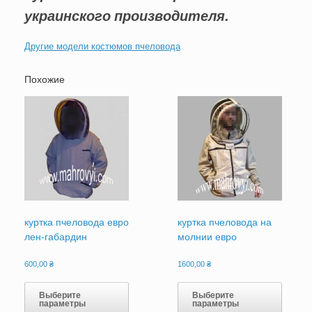
украинского производителя.
Другие модели костюмов пчеловода
Похожие
куртка пчеловода евро
куртка пчеловода на
лен-габардин
молнии евро
600,00
₴
1600,00
₴
Этот
Этот
товар
товар
Выберите
Выберите
параметры
параметры
имеет
имеет