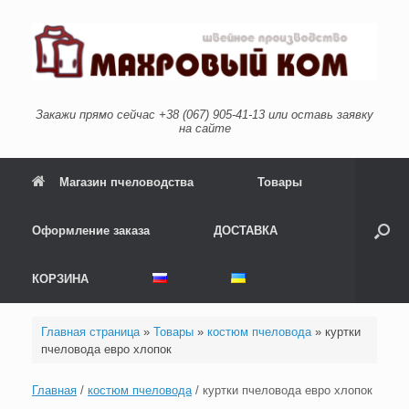
Перейти
к
содержанию
Закажи прямо сейчас +38 (067) 905-41-13 или оставь заявку
на сайте
Магазин пчеловодства
Товары
Оформление заказа
ДОСТАВКА
КОРЗИНА
Главная страница
»
Товары
»
костюм пчеловода
»
куртки
пчеловода евро хлопок
Главная
/
костюм пчеловода
/ куртки пчеловода евро хлопок