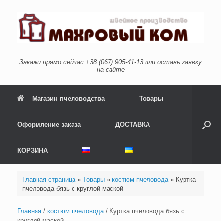
Перейти
к
содержанию
Закажи прямо сейчас +38 (067) 905-41-13 или оставь заявку
на сайте
Магазин пчеловодства
Товары
Оформление заказа
ДОСТАВКА
КОРЗИНА
Главная страница
»
Товары
»
костюм пчеловода
»
Куртка
пчеловода бязь с круглой маской
Главная
/
костюм пчеловода
/ Куртка пчеловода бязь с
круглой маской