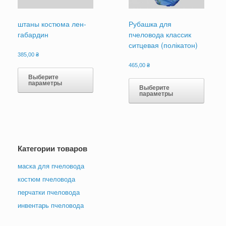
штаны костюма лен-
Рубашка для
габардин
пчеловода классик
ситцевая (полікатон)
385,00
₴
Этот
465,00
₴
товар
Этот
Выберите
параметры
имеет
товар
Выберите
параметры
несколько
имеет
вариаций.
нескол
Опции
вариац
можно
Опции
выбрать
можно
на
выбрат
Категории товаров
странице
на
товара.
страни
маска для пчеловода
товара
костюм пчеловода
перчатки пчеловода
инвентарь пчеловода