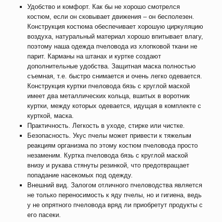
Удобство и комфорт. Как бы не хорошо смотрелся
костюм, если он сковывает движения – он бесполезен.
Конструкция костюма обеспечивает хорошую циркуляцию
воздуха, натуральный материал хорошо впитывает влагу,
поэтому наша одежда пчеловода из хлопковой ткани не
парит. Карманы на штанах и куртке создают
дополнительные удобства. Защитная маска полностью
съемная, т.е. быстро снимается и очень легко одевается.
Конструкция
куртки пчеловода бязь с круглой маской
имеет два металлических кольца, вшитых в воротник
куртки, между которых одевается, идущая в комплекте с
курткой, маска.
Практичность. Легкость в уходе, стирке или чистке.
Безопасность. Укус пчелы может привести к тяжелым
реакциям организма по этому костюм пчеловода просто
незаменим. Куртка пчеловода бязь с круглой маской
внизу и рукава стянуты резинкой, что предотвращает
попадание насекомых под одежду.
Внешний вид. Залогом отличного пчеловодства является
не только переносимость к яду пчелы, но и гигиена, ведь
у не опрятного пчеловода вряд ли приобретут продукты с
его пасеки.