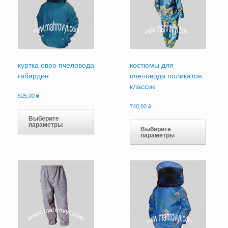
куртка евро пчеловода
костюмы для
габардин
пчеловода поликатон
классик
525,00
₴
Этот
740,00
₴
товар
Этот
Выберите
параметры
имеет
товар
Выберите
параметры
несколько
имеет
вариаций.
нескол
Опции
вариац
можно
Опции
выбрать
можно
на
выбрат
странице
на
товара.
страни
товара